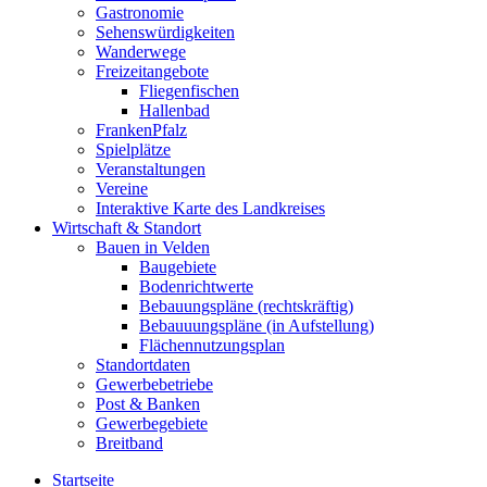
Gastronomie
Sehenswürdigkeiten
Wanderwege
Freizeitangebote
Fliegenfischen
Hallenbad
FrankenPfalz
Spielplätze
Veranstaltungen
Vereine
Interaktive Karte des Landkreises
Wirtschaft & Standort
Bauen in Velden
Baugebiete
Bodenrichtwerte
Bebauungspläne (rechtskräftig)
Bebauuungspläne (in Aufstellung)
Flächennutzungsplan
Standortdaten
Gewerbebetriebe
Post & Banken
Gewerbegebiete
Breitband
Startseite