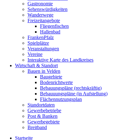
Gastronomie
Sehenswürdigkeiten
Wanderwege
Freizeitangebote
Fliegenfischen
Hallenbad
FrankenPfalz
Spielplätze
Veranstaltungen
Vereine
Interaktive Karte des Landkreises
Wirtschaft & Standort
Bauen in Velden
Baugebiete
Bodenrichtwerte
Bebauungspläne (rechtskräftig)
Bebauuungspläne (in Aufstellung)
Flächennutzungsplan
Standortdaten
Gewerbebetriebe
Post & Banken
Gewerbegebiete
Breitband
Startseite