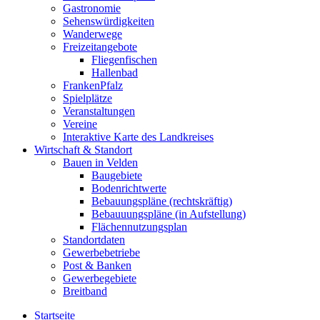
Gastronomie
Sehenswürdigkeiten
Wanderwege
Freizeitangebote
Fliegenfischen
Hallenbad
FrankenPfalz
Spielplätze
Veranstaltungen
Vereine
Interaktive Karte des Landkreises
Wirtschaft & Standort
Bauen in Velden
Baugebiete
Bodenrichtwerte
Bebauungspläne (rechtskräftig)
Bebauuungspläne (in Aufstellung)
Flächennutzungsplan
Standortdaten
Gewerbebetriebe
Post & Banken
Gewerbegebiete
Breitband
Startseite