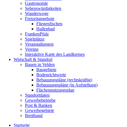
Gastronomie
Sehenswürdigkeiten
Wanderwege
Freizeitangebote
Fliegenfischen
Hallenbad
FrankenPfalz
Spielplätze
Veranstaltungen
Vereine
Interaktive Karte des Landkreises
Wirtschaft & Standort
Bauen in Velden
Baugebiete
Bodenrichtwerte
Bebauungspläne (rechtskräftig)
Bebauuungspläne (in Aufstellung)
Flächennutzungsplan
Standortdaten
Gewerbebetriebe
Post & Banken
Gewerbegebiete
Breitband
Startseite