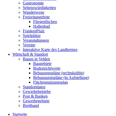
Gastronomie
Sehenswürdigkeiten
Wanderwege
Freizeitangebote
Fliegenfischen
Hallenbad
FrankenPfalz
Spielplätze
Veranstaltungen
Vereine
Interaktive Karte des Landkreises
Wirtschaft & Standort
Bauen in Velden
Baugebiete
Bodenrichtwerte
Bebauungspläne (rechtskräftig)
Bebauuungspläne (in Aufstellung)
Flächennutzungsplan
Standortdaten
Gewerbebetriebe
Post & Banken
Gewerbegebiete
Breitband
Startseite