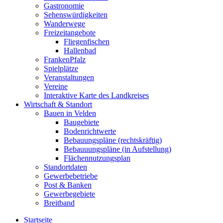
Gastronomie
Sehenswürdigkeiten
Wanderwege
Freizeitangebote
Fliegenfischen
Hallenbad
FrankenPfalz
Spielplätze
Veranstaltungen
Vereine
Interaktive Karte des Landkreises
Wirtschaft & Standort
Bauen in Velden
Baugebiete
Bodenrichtwerte
Bebauungspläne (rechtskräftig)
Bebauuungspläne (in Aufstellung)
Flächennutzungsplan
Standortdaten
Gewerbebetriebe
Post & Banken
Gewerbegebiete
Breitband
Startseite