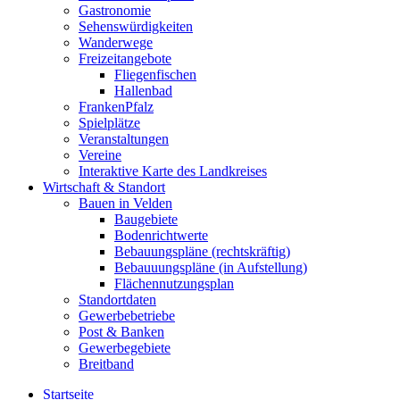
Gastronomie
Sehenswürdigkeiten
Wanderwege
Freizeitangebote
Fliegenfischen
Hallenbad
FrankenPfalz
Spielplätze
Veranstaltungen
Vereine
Interaktive Karte des Landkreises
Wirtschaft & Standort
Bauen in Velden
Baugebiete
Bodenrichtwerte
Bebauungspläne (rechtskräftig)
Bebauuungspläne (in Aufstellung)
Flächennutzungsplan
Standortdaten
Gewerbebetriebe
Post & Banken
Gewerbegebiete
Breitband
Startseite