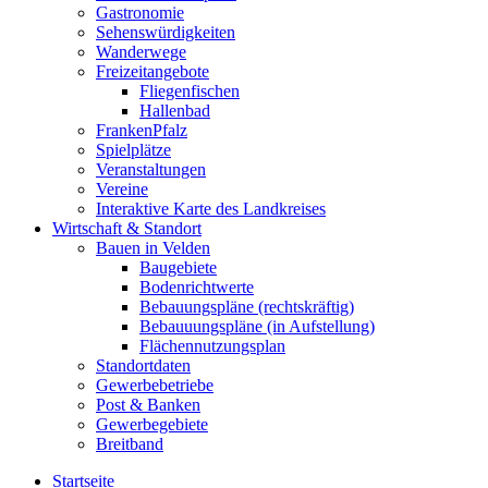
Gastronomie
Sehenswürdigkeiten
Wanderwege
Freizeitangebote
Fliegenfischen
Hallenbad
FrankenPfalz
Spielplätze
Veranstaltungen
Vereine
Interaktive Karte des Landkreises
Wirtschaft & Standort
Bauen in Velden
Baugebiete
Bodenrichtwerte
Bebauungspläne (rechtskräftig)
Bebauuungspläne (in Aufstellung)
Flächennutzungsplan
Standortdaten
Gewerbebetriebe
Post & Banken
Gewerbegebiete
Breitband
Startseite