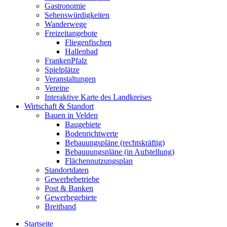
Gastronomie
Sehenswürdigkeiten
Wanderwege
Freizeitangebote
Fliegenfischen
Hallenbad
FrankenPfalz
Spielplätze
Veranstaltungen
Vereine
Interaktive Karte des Landkreises
Wirtschaft & Standort
Bauen in Velden
Baugebiete
Bodenrichtwerte
Bebauungspläne (rechtskräftig)
Bebauuungspläne (in Aufstellung)
Flächennutzungsplan
Standortdaten
Gewerbebetriebe
Post & Banken
Gewerbegebiete
Breitband
Startseite