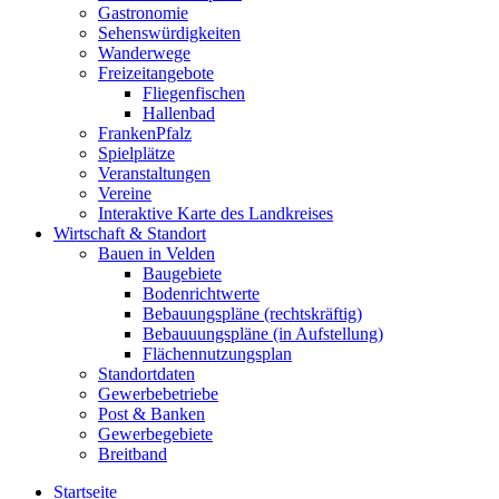
Gastronomie
Sehenswürdigkeiten
Wanderwege
Freizeitangebote
Fliegenfischen
Hallenbad
FrankenPfalz
Spielplätze
Veranstaltungen
Vereine
Interaktive Karte des Landkreises
Wirtschaft & Standort
Bauen in Velden
Baugebiete
Bodenrichtwerte
Bebauungspläne (rechtskräftig)
Bebauuungspläne (in Aufstellung)
Flächennutzungsplan
Standortdaten
Gewerbebetriebe
Post & Banken
Gewerbegebiete
Breitband
Startseite