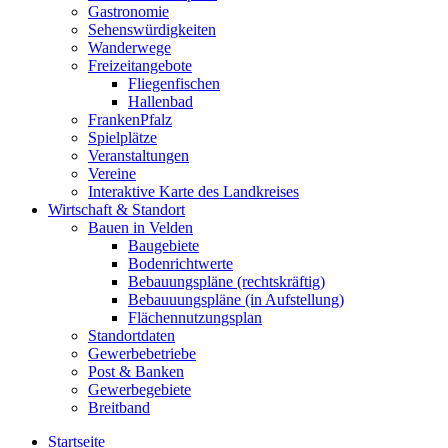
Gastronomie
Sehenswürdigkeiten
Wanderwege
Freizeitangebote
Fliegenfischen
Hallenbad
FrankenPfalz
Spielplätze
Veranstaltungen
Vereine
Interaktive Karte des Landkreises
Wirtschaft & Standort
Bauen in Velden
Baugebiete
Bodenrichtwerte
Bebauungspläne (rechtskräftig)
Bebauuungspläne (in Aufstellung)
Flächennutzungsplan
Standortdaten
Gewerbebetriebe
Post & Banken
Gewerbegebiete
Breitband
Startseite