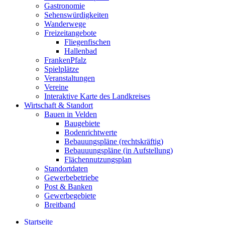
Gastronomie
Sehenswürdigkeiten
Wanderwege
Freizeitangebote
Fliegenfischen
Hallenbad
FrankenPfalz
Spielplätze
Veranstaltungen
Vereine
Interaktive Karte des Landkreises
Wirtschaft & Standort
Bauen in Velden
Baugebiete
Bodenrichtwerte
Bebauungspläne (rechtskräftig)
Bebauuungspläne (in Aufstellung)
Flächennutzungsplan
Standortdaten
Gewerbebetriebe
Post & Banken
Gewerbegebiete
Breitband
Startseite