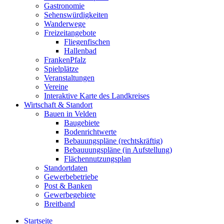
Gastronomie
Sehenswürdigkeiten
Wanderwege
Freizeitangebote
Fliegenfischen
Hallenbad
FrankenPfalz
Spielplätze
Veranstaltungen
Vereine
Interaktive Karte des Landkreises
Wirtschaft & Standort
Bauen in Velden
Baugebiete
Bodenrichtwerte
Bebauungspläne (rechtskräftig)
Bebauuungspläne (in Aufstellung)
Flächennutzungsplan
Standortdaten
Gewerbebetriebe
Post & Banken
Gewerbegebiete
Breitband
Startseite