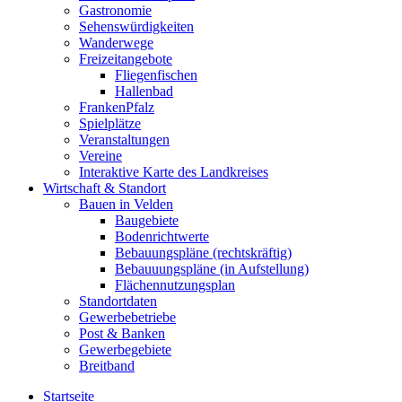
Gastronomie
Sehenswürdigkeiten
Wanderwege
Freizeitangebote
Fliegenfischen
Hallenbad
FrankenPfalz
Spielplätze
Veranstaltungen
Vereine
Interaktive Karte des Landkreises
Wirtschaft & Standort
Bauen in Velden
Baugebiete
Bodenrichtwerte
Bebauungspläne (rechtskräftig)
Bebauuungspläne (in Aufstellung)
Flächennutzungsplan
Standortdaten
Gewerbebetriebe
Post & Banken
Gewerbegebiete
Breitband
Startseite