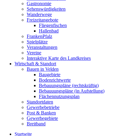
Gastronomie
Sehenswürdigkeiten
Wanderwege
Freizeitangebote
Fliegenfischen
Hallenbad
FrankenPfalz
Spielplätze
Veranstaltungen
Vereine
Interaktive Karte des Landkreises
Wirtschaft & Standort
Bauen in Velden
Baugebiete
Bodenrichtwerte
Bebauungspläne (rechtskräftig)
Bebauuungspläne (in Aufstellung)
Flächennutzungsplan
Standortdaten
Gewerbebetriebe
Post & Banken
Gewerbegebiete
Breitband
Startseite