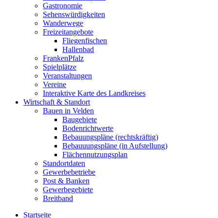
Gastronomie
Sehenswürdigkeiten
Wanderwege
Freizeitangebote
Fliegenfischen
Hallenbad
FrankenPfalz
Spielplätze
Veranstaltungen
Vereine
Interaktive Karte des Landkreises
Wirtschaft & Standort
Bauen in Velden
Baugebiete
Bodenrichtwerte
Bebauungspläne (rechtskräftig)
Bebauuungspläne (in Aufstellung)
Flächennutzungsplan
Standortdaten
Gewerbebetriebe
Post & Banken
Gewerbegebiete
Breitband
Startseite