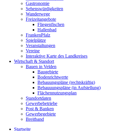
Gastronomie
Sehenswürdigkeiten
Wanderwege
Freizeitangebote
Fliegenfischen
Hallenbad
FrankenPfalz
Spielplätze
Veranstaltungen
Vereine
Interaktive Karte des Landkreises
Wirtschaft & Standort
Bauen in Velden
Baugebiete
Bodenrichtwerte
Bebauungspläne (rechtskräftig)
Bebauuungspläne (in Aufstellung)
Flächennutzungsplan
Standortdaten
Gewerbebetriebe
Post & Banken
Gewerbegebiete
Breitband
Startseite