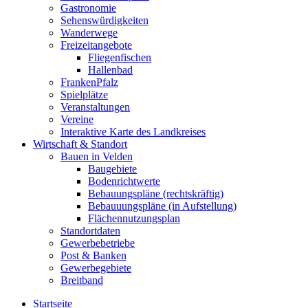
Gastronomie
Sehenswürdigkeiten
Wanderwege
Freizeitangebote
Fliegenfischen
Hallenbad
FrankenPfalz
Spielplätze
Veranstaltungen
Vereine
Interaktive Karte des Landkreises
Wirtschaft & Standort
Bauen in Velden
Baugebiete
Bodenrichtwerte
Bebauungspläne (rechtskräftig)
Bebauuungspläne (in Aufstellung)
Flächennutzungsplan
Standortdaten
Gewerbebetriebe
Post & Banken
Gewerbegebiete
Breitband
Startseite