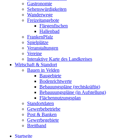
Gastronomie
Sehenswürdigkeiten
Wanderwege
Freizeitangebote
Fliegenfischen
Hallenbad
FrankenPfalz
Spielplätze
Veranstaltungen
Vereine
Interaktive Karte des Landkreises
Wirtschaft & Standort
Bauen in Velden
Baugebiete
Bodenrichtwerte
Bebauungspläne (rechtskräftig)
Bebauuungspläne (in Aufstellung)
Flächennutzungsplan
Standortdaten
Gewerbebetriebe
Post & Banken
Gewerbegebiete
Breitband
Startseite