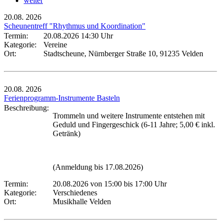
weiter
20.08.
2026
Scheunentreff "Rhythmus und Koordination"
Termin:
20.08.2026 14:30 Uhr
Kategorie:
Vereine
Ort:
Stadtscheune, Nürnberger Straße 10, 91235 Velden
20.08.
2026
Ferienprogramm-Instrumente Basteln
Beschreibung:
Trommeln und weitere Instrumente entstehen mit
Geduld und Fingergeschick (6-11 Jahre; 5,00 € inkl.
Getränk)
(Anmeldung bis 17.08.2026)
Termin:
20.08.2026 von 15:00
bis 17:00 Uhr
Kategorie:
Verschiedenes
Ort:
Musikhalle Velden