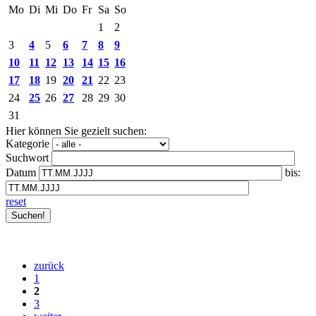
Mo
Di
Mi
Do
Fr
Sa
So
1
2
3
4
5
6
7
8
9
10
11
12
13
14
15
16
17
18
19
20
21
22
23
24
25
26
27
28
29
30
31
Hier können Sie gezielt suchen:
Kategorie
Suchwort
Datum
bis:
reset
zurück
1
2
3