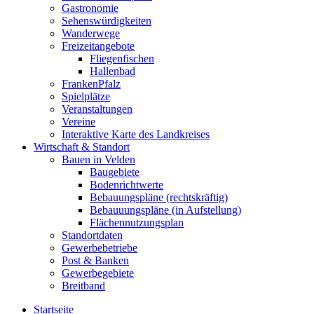
Gastronomie
Sehenswürdigkeiten
Wanderwege
Freizeitangebote
Fliegenfischen
Hallenbad
FrankenPfalz
Spielplätze
Veranstaltungen
Vereine
Interaktive Karte des Landkreises
Wirtschaft & Standort
Bauen in Velden
Baugebiete
Bodenrichtwerte
Bebauungspläne (rechtskräftig)
Bebauuungspläne (in Aufstellung)
Flächennutzungsplan
Standortdaten
Gewerbebetriebe
Post & Banken
Gewerbegebiete
Breitband
Startseite