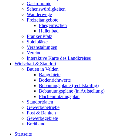
Gastronomie
Sehenswürdigkeiten
Wanderwege
Freizeitangebote
Fliegenfischen
Hallenbad
FrankenPfalz
Spielplätze
Veranstaltungen
Vereine
Interaktive Karte des Landkreises
Wirtschaft & Standort
Bauen in Velden
Baugebiete
Bodenrichtwerte
Bebauungspläne (rechtskräftig)
Bebauuungspläne (in Aufstellung)
Flächennutzungsplan
Standortdaten
Gewerbebetriebe
Post & Banken
Gewerbegebiete
Breitband
Startseite