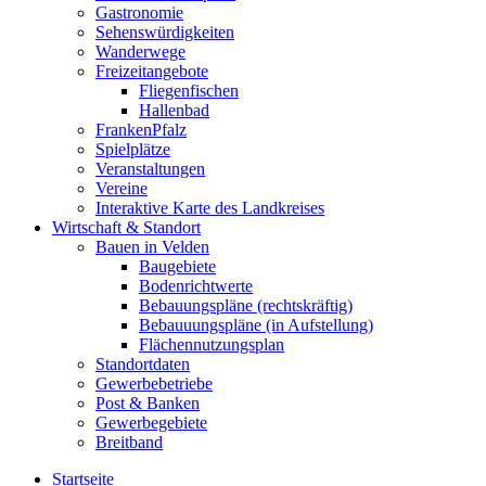
Gastronomie
Sehenswürdigkeiten
Wanderwege
Freizeitangebote
Fliegenfischen
Hallenbad
FrankenPfalz
Spielplätze
Veranstaltungen
Vereine
Interaktive Karte des Landkreises
Wirtschaft & Standort
Bauen in Velden
Baugebiete
Bodenrichtwerte
Bebauungspläne (rechtskräftig)
Bebauuungspläne (in Aufstellung)
Flächennutzungsplan
Standortdaten
Gewerbebetriebe
Post & Banken
Gewerbegebiete
Breitband
Startseite