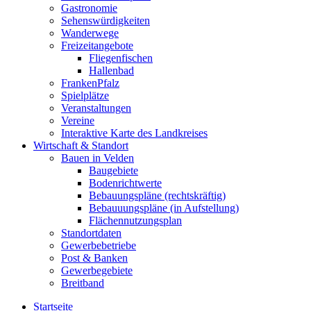
Gastronomie
Sehenswürdigkeiten
Wanderwege
Freizeitangebote
Fliegenfischen
Hallenbad
FrankenPfalz
Spielplätze
Veranstaltungen
Vereine
Interaktive Karte des Landkreises
Wirtschaft & Standort
Bauen in Velden
Baugebiete
Bodenrichtwerte
Bebauungspläne (rechtskräftig)
Bebauuungspläne (in Aufstellung)
Flächennutzungsplan
Standortdaten
Gewerbebetriebe
Post & Banken
Gewerbegebiete
Breitband
Startseite