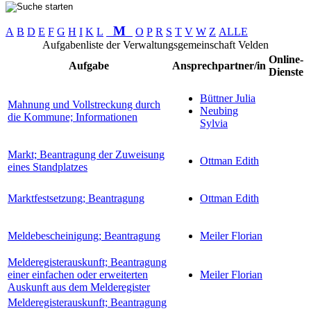
M
A
B
D
E
F
G
H
I
K
L
O
P
R
S
T
V
W
Z
ALLE
Aufgabenliste der Verwaltungsgemeinschaft Velden
Online-
Aufgabe
Ansprechpartner/in
Dienste
Büttner Julia
Mahnung und Vollstreckung durch
Neubing
die Kommune; Informationen
Sylvia
Markt; Beantragung der Zuweisung
Ottman Edith
eines Standplatzes
Marktfestsetzung; Beantragung
Ottman Edith
Meldebescheinigung; Beantragung
Meiler Florian
Melderegisterauskunft; Beantragung
einer einfachen oder erweiterten
Meiler Florian
Auskunft aus dem Melderegister
Melderegisterauskunft; Beantragung