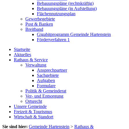
Bebauungspläne (rechtskräftig)
Bebauungspläne (in Aufstellung)
Flächennutzungsplan
Gewerbegebiete
Post & Banken
Breitband
Gigabitprogramm Gemeinde Hartenstein
Förderverfahren 1
Startseite
Aktuelles
Rathaus & Service
Verwaltung
Ansprechpartner
Sachgebiete
Aufgaben
Formulare
Politik & Gemeinderat
Ver- und Entsorgung
Ortsrecht
Unsere Gemeinde
Freizeit & Tourismus
Wirtschaft & Standort
Sie sind hier:
Gemeinde Hartenstein
>
Rathaus &