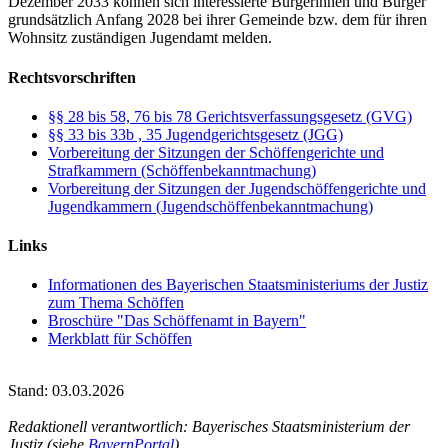
Dezember 2033 können sich interessierte Bürgerinnen und Bürger
grundsätzlich Anfang 2028 bei ihrer Gemeinde bzw. dem für ihren
Wohnsitz zuständigen Jugendamt melden.
Rechtsvorschriften
§§ 28 bis 58, 76 bis 78 Gerichtsverfassungsgesetz (GVG)
§§ 33 bis 33b , 35 Jugendgerichtsgesetz (JGG)
Vorbereitung der Sitzungen der Schöffengerichte und
Strafkammern (Schöffenbekanntmachung)
Vorbereitung der Sitzungen der Jugendschöffengerichte und
Jugendkammern (Jugendschöffenbekanntmachung)
Links
Informationen des Bayerischen Staatsministeriums der Justiz
zum Thema Schöffen
Broschüre "Das Schöffenamt in Bayern"
Merkblatt für Schöffen
Stand: 03.03.2026
Redaktionell verantwortlich: Bayerisches Staatsministerium der
Justiz (siehe
BayernPortal
)