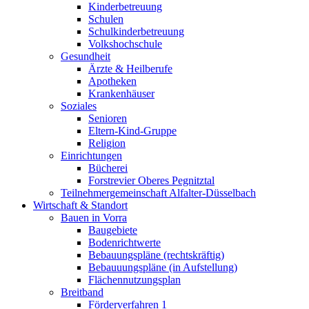
Kinderbetreuung
Schulen
Schulkinderbetreuung
Volkshochschule
Gesundheit
Ärzte & Heilberufe
Apotheken
Krankenhäuser
Soziales
Senioren
Eltern-Kind-Gruppe
Religion
Einrichtungen
Bücherei
Forstrevier Oberes Pegnitztal
Teilnehmergemeinschaft Alfalter-Düsselbach
Wirtschaft & Standort
Bauen in Vorra
Baugebiete
Bodenrichtwerte
Bebauungspläne (rechtskräftig)
Bebauuungspläne (in Aufstellung)
Flächennutzungsplan
Breitband
Förderverfahren 1