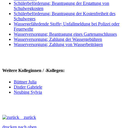
Schülerbeförderung; Beantragung der Erstattung von
Schulwegkosten
Schülerbeförderung; Beantragung der Kostenfreiheit des
Schulweges
Wassergefährdende Stoffe; Unfallmeldung bei Polizei oder
Feuerwehr
Wasserversorgung; Beantragung eines Gartenanschlusses
Wasserversorgung; Zahlung der Wassergebühren
Wasserversorgung; Zahlung von Wasserbeiträgen
Weitere Kolleginnen / -Kollegen:
Büttner Julia
Distler Gabriele
Neubing Sylvia
zurück
drucken
nach oben