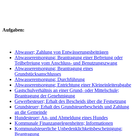
Aufgaben:
Abwasser; Zahlung von Entwässerungsbeiträgen
Abwasserentsorgung; Beantragung einer Befreiung oder
Teilbefreiung vom Anschluss- und Benutzungszwang
Abwasserentsorgung; Beantragung eines
Grundstücksanschlusses
Abwasserentsorgung; Durchführung
Abwasserentsorgung; Entrichtung einer Kleineinleiterabgabe
Gastschulverhältnis an einer Grund- oder Mittelschule;
Beantragung der Genehmigung
Gewerbesteuer; Erhalt des Bescheids über die Festsetzung
Grundsteuer; Erhalt des Grundsteuerbescheids und Zahlung
an die Gemeinde
Hundesteuer; An- und Abmeldung eines Hundes
Kommunale Finanzangelegenheiten; Informationen
Kommunalsteuerliche Unbedenklichkeitsbescheinigung;
Beantragung