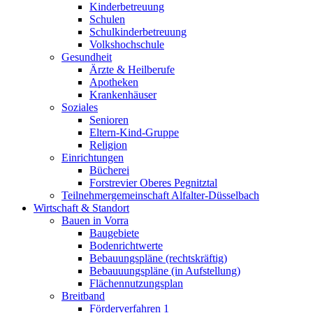
Kinderbetreuung
Schulen
Schulkinderbetreuung
Volkshochschule
Gesundheit
Ärzte & Heilberufe
Apotheken
Krankenhäuser
Soziales
Senioren
Eltern-Kind-Gruppe
Religion
Einrichtungen
Bücherei
Forstrevier Oberes Pegnitztal
Teilnehmergemeinschaft Alfalter-Düsselbach
Wirtschaft & Standort
Bauen in Vorra
Baugebiete
Bodenrichtwerte
Bebauungspläne (rechtskräftig)
Bebauuungspläne (in Aufstellung)
Flächennutzungsplan
Breitband
Förderverfahren 1